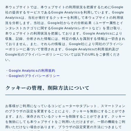
本ウェブサイトでは、本ウェブサイトの利用状況を把握するためにGoogle
社の提供するサービスであるGoogle Analyticsを利用しています。Google
Analyticsは、当社が発行するクッキーを利用して本ウェブサイトの利用状
況を分析します。当社は、Google社からその分析結果（ユーザー属性とイ
ンタレストカテゴリに関するGoogle Analyticレポートなど）を受け取り、
本ウェブサイトの利用状況を把握しております。Google Analyticsにより
収集、記録、分析された情報には、特定の個人を識別する情報は一切含まれ
ておりません。また、それらの情報は、Google社により同社のプライバシ
ーポリシーに基づいて管理されます。Google Analyticsの利用規約及び
Google社のプライバシーポリシーについては以下のURLをご参照くださ
い。
・Google Analyticsの利用規約
・Googleのプライバシーポリシー
クッキーの管理、削除方法について
お客様がご利用になっているコンピューターやタブレット、スマートフォン
のブラウザの設定を変更することにより、クッキーを無効にすることができ
ます。また、保存されているクッキーを削除することができます。クッキー
を無効にしても本ウェブサイトをご利用いただけますが、一部の機能をご利
用いただけない場合があります。ブラウザの設定変更の方法につきまして