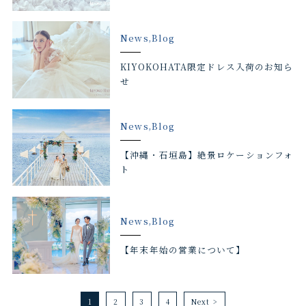
News,Blog
KIYOKOHATA限定ドレス入荷のお知ら
せ
News,Blog
【沖縄・石垣島】絶景ロケーションフォ
ト
News,Blog
【年末年始の営業について】
1
2
3
4
Next