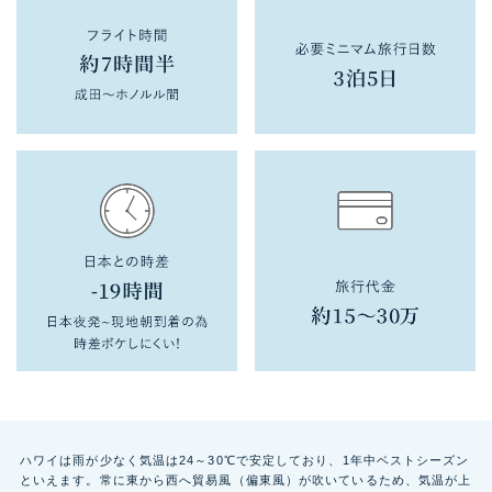
ハワイは雨が少なく気温は24～30℃で安定しており、1年中ベストシーズン
といえます。常に東から西へ貿易風（偏東風）が吹いているため、気温が上