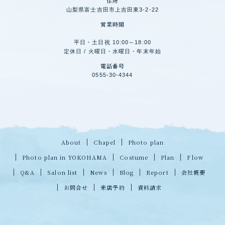
住所
山梨県富士吉田市上吉田東3-2-22
営業時間
平日・土日祝 10:00～18:00
定休日 / 火曜日・水曜日・年末年始
電話番号
0555-30-4344
About
Chapel
Photo plan
Photo plan in YOKOHAMA
Costume
Plan
Flow
Q&A
Salon list
News
Blog
Report
会社概要
お問合せ
来店予約
資料請求