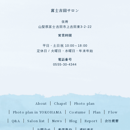
富士吉田サロン
住所
山梨県富士吉田市上吉田東3-2-22
営業時間
平日・土日祝 10:00～18:00
定休日 / 火曜日・水曜日・年末年始
電話番号
0555-30-4344
About
Chapel
Photo plan
Photo plan in YOKOHAMA
Costume
Plan
Flow
Q&A
Salon list
News
Blog
Report
会社概要
お問合せ
来店予約
資料請求