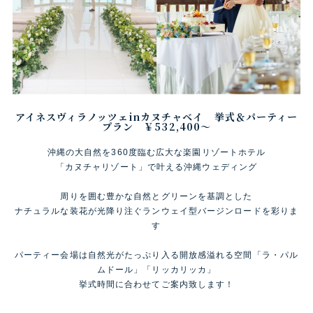
アイネスヴィラノッツェinカヌチャベイ 挙式＆パーティー
プラン ￥532,400～
沖縄の大自然を360度臨む広大な楽園リゾートホテル
「カヌチャリゾート」で叶える沖縄ウェディング
周りを囲む豊かな自然とグリーンを基調とした
ナチュラルな装花が光降り注ぐランウェイ型バージンロードを彩りま
す
パーティー会場は自然光がたっぷり入る開放感溢れる空間「ラ・パル
ムドール」「リッカリッカ」
挙式時間に合わせてご案内致します！