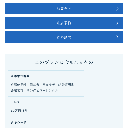
お問合せ
来店予約
資料請求
このプランに含まれるもの
基本挙式料金
会場使用料 司式者 音楽奏者 結婚証明書
会場装花 リングピローレンタル
ドレス
10万円相当
タキシード