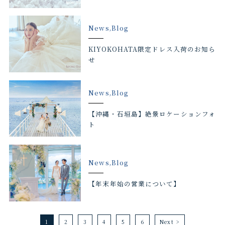
News,Blog
KIYOKOHATA限定ドレス入荷のお知ら
せ
News,Blog
【沖縄・石垣島】絶景ロケーションフォ
ト
News,Blog
【年末年始の営業について】
1
2
3
4
5
6
Next